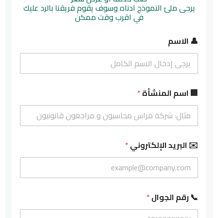
يرجى ملئ النموذج ادناه وسوف يقوم فريقنا بالرد عليك
في اقرب وقت ممكن
👤 الاسم
🏢 اسم المنشأة
*
👤
✉️ البريد الإلكتروني
*
ن
و
ع
ا
ل
ا
📞 رقم الجوال
*
س
م