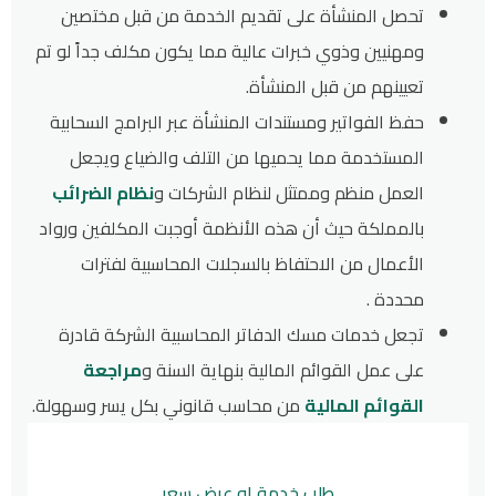
تحصل المنشأة على تقديم الخدمة من قبل مختصين
ومهنيين وذوي خبرات عالية مما يكون مكلف جداً لو تم
تعيينهم من قبل المنشأة.
حفظ الفواتير ومستندات المنشأة عبر البرامج السحابية
المستخدمة مما يحميها من التلف والضياع ويجعل
العمل منظم وممتثل لنظام الشركات و
نظام الضرائب
بالمملكة حيث أن هذه الأنظمة أوجبت المكلفين ورواد
الأعمال من الاحتفاظ بالسجلات المحاسبية لفترات
محددة .
تجعل خدمات مسك الدفاتر المحاسبية الشركة قادرة
على عمل القوائم المالية بنهاية السنة و
مراجعة
القوائم المالية
من محاسب قانوني بكل يسر وسهولة.
طلب خدمة او عرض سعر