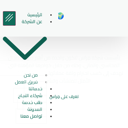
الرئيسية
🌍
عن الشركة
مِراس محاسبون ومراجعون قانونيون
تأسست شركة مِراس لتكون واحدة من أهم صروح المجال
المحاسبي والمالي، وذلك من خلال كوادرها المؤهلة التي
تهدف إلى كسب احترام وثقة عملائها، وجعلها الخيار المهني
من نحن
الأمثل للمنشآت والشركات.
فريق العمل
خدماتنا
شركاء النجاح
تعرف على مِراس
طلب خدمة
المدونة
تواصل معنا