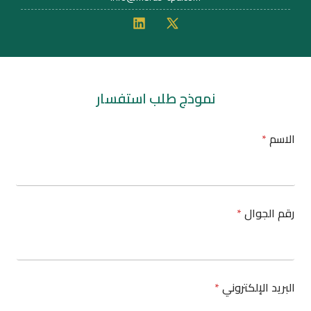
نموذج طلب استفسار
الاسم
*
L
رقم الجوال
*
a
y
o
u
t
ر
البريد الإلكتروني
*
س
ا